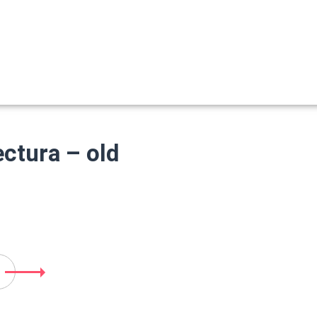
ctura – old
O 5KS