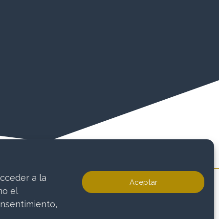
cceder a la
Aceptar
mo el
onsentimiento,