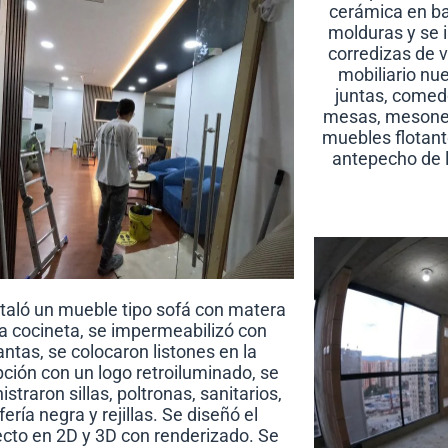
cerámica en ba
molduras y se 
corredizas de v
mobiliario nue
juntas, comed
mesas, mesones
muebles flotant
antepecho de l
staló un mueble tipo sofá con matera
la cocineta, se impermeabilizó con
antas, se colocaron listones en la
ción con un logo retroiluminado, se
istraron sillas, poltronas, sanitarios,
ifería negra y rejillas. Se diseñó el
cto en 2D y 3D con renderizado. Se