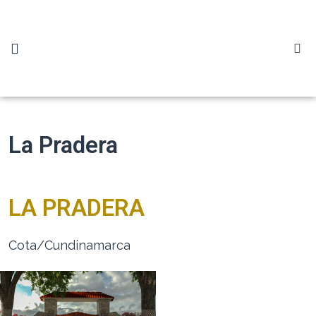
Insonorización
Nosotros
Remodelaciones y construcción
Proyectos
Contáctanos
La Pradera
LA PRADERA
Cota/Cundinamarca