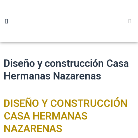
Insonorización
Nosotros
Remodelaciones y construcción
Proyectos
Contáctanos
Diseño y construcción Casa
Hermanas Nazarenas
DISEÑO Y CONSTRUCCIÓN
CASA HERMANAS
NAZARENAS